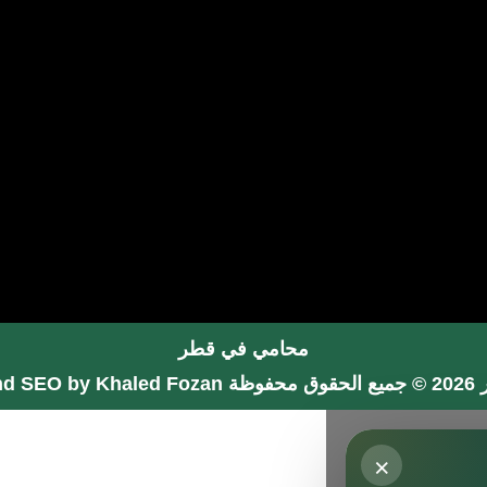
محامي في قطر
فوظة
nd SEO by Khaled Fozan
×