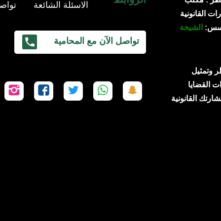
الاسئلة الشائعة
تواصل
ات القانونية
ؤسس:
الشيخة
تواصل الآن مع المحامية
 قطر وتمثيل
ت القضايا
تابعنا
تابعنا
تابعنا
تابعنا
تاب
شارتك القانونية
على
على
على
على
عل
سناب
واتساب
تويتر
فيسبوك
إن
شات