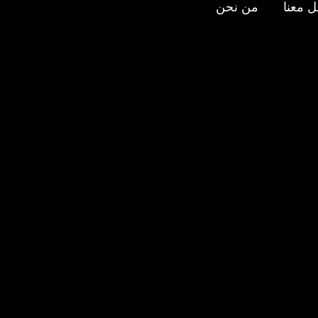
 معنا
من نحن
عنا
ى
ستجرام