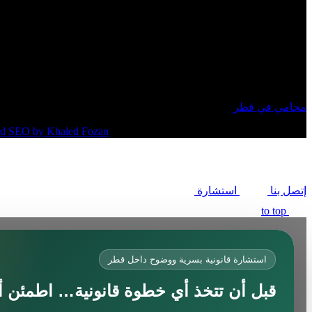
محامي في قطر
حقوق النشر 2026 © جميع الحقوق محفوظة
nd SEO by Khaled Fozan
إتصل بنا
استشارة
to top
محامي في جدة
محامي في الرياض شاطر
استشارة قانونية بسرية ووضوح داخل قطر
محامي في المدينة المنورة
قبل أن تتخذ أي خطوة قانونية… اطمئن أول
المحامي صنيتان السبيعي