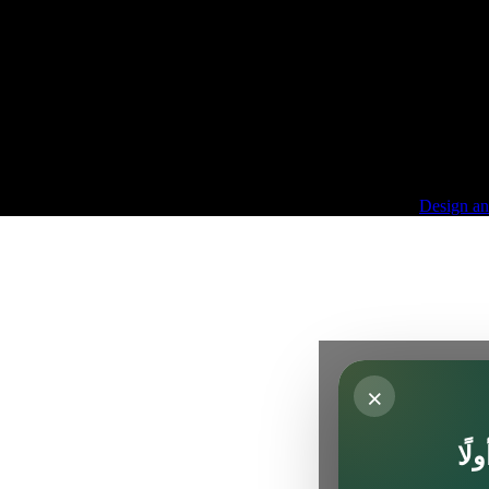
Design a
×
ًا