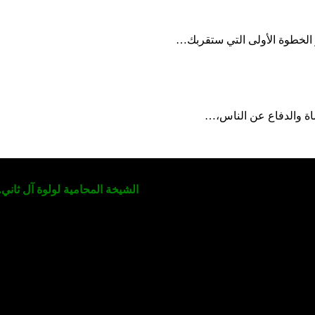
لخطوة الأولى التي ستقربك…
 والدفاع عن الناس،…
قانونية والتحكيم في قطر | المؤسس:
الشيخة المحامية لولوة آل ثاني.
ولديها أكثر من عشرات القضايا الناجحة و ت