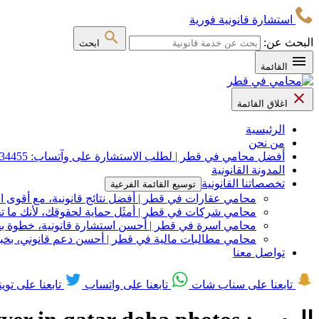
استشارة قانونية فورية
البحث عن:
ابحث
القائمة
اغلاق القائمة
الرئيسية
من نحن
أفضل محامي في قطر | لطلب الاستشارة على وآتساب: 71734455
المدونة القانونية
تخصصاتنا القانونية
توسيع القائمة الفرعية
محامي عقارات في قطر | أفضل نتائج قانونية، مع أقوى 
محامي شركات في قطر | أمثَل حماية لحقوقك، لأنك ما ت
محامي اسرة في قطر | أحسن استشارة قانونية، خطوة ب
محامي مطالبات مالية في قطر | أحسن دعم قانوني، بخبر
تواصل معنا
تابعنا على سناب شات
تابعنا على واتساب
تابعنا على تويت