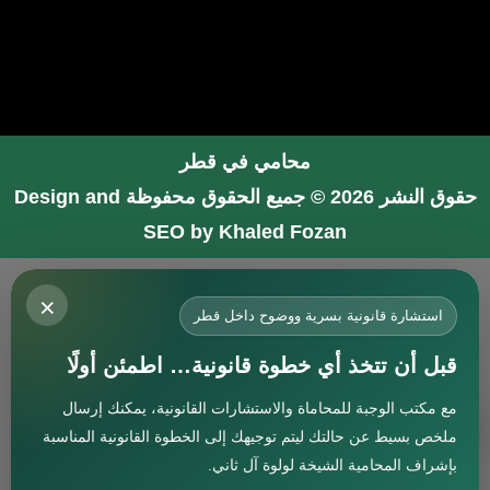
محامي في قطر
حقوق النشر 2026 © جميع الحقوق محفوظة
Design and
SEO by Khaled Fozan
محامي في جدة
×
محامي في الرياض شاطر
استشارة قانونية بسرية ووضوح داخل قطر
محامي في المدينة المنورة
قبل أن تتخذ أي خطوة قانونية… اطمئن أولًا
المحامي صنيتان السبيعي
مع مكتب الوجبة للمحاماة والاستشارات القانونية، يمكنك إرسال
افضل محامي في جدة
استشارة
ملخص بسيط عن حالتك ليتم توجيهك إلى الخطوة القانونية المناسبة
محامي جنائي في البحرين
بإشراف المحامية الشيخة لولوة آل ثاني.
افضل محامي في دبي