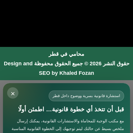
محامي في قطر
حقوق النشر 2026 © جميع الحقوق محفوظة
Design and
SEO by Khaled Fozan
محامي في جدة
×
محامي في الرياض شاطر
استشارة قانونية بسرية ووضوح داخل قطر
محامي في المدينة المنورة
قبل أن تتخذ أي خطوة قانونية… اطمئن أولًا
المحامي صنيتان السبيعي
مع مكتب الوجبة للمحاماة والاستشارات القانونية، يمكنك إرسال
افضل محامي في جدة
استشارة
ملخص بسيط عن حالتك ليتم توجيهك إلى الخطوة القانونية المناسبة
محامي جنائي في البحرين