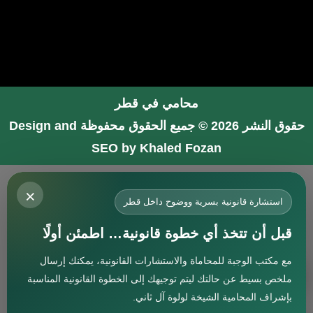
محامي في قطر
حقوق النشر 2026 © جميع الحقوق محفوظة
Design and
SEO by Khaled Fozan
محامي في جدة
×
محامي في الرياض شاطر
استشارة قانونية بسرية ووضوح داخل قطر
محامي في المدينة المنورة
قبل أن تتخذ أي خطوة قانونية… اطمئن أولًا
المحامي صنيتان السبيعي
مع مكتب الوجبة للمحاماة والاستشارات القانونية، يمكنك إرسال
افضل محامي في جدة
استشارة
ملخص بسيط عن حالتك ليتم توجيهك إلى الخطوة القانونية المناسبة
محامي جنائي في البحرين
بإشراف المحامية الشيخة لولوة آل ثاني.
افضل محامي في دبي