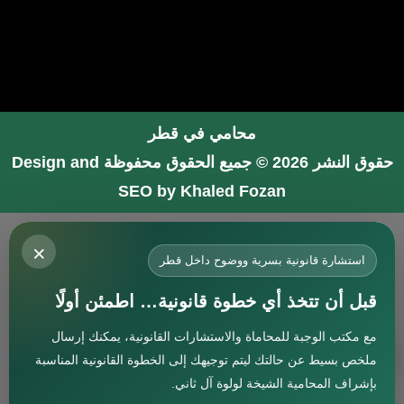
محامي في قطر
حقوق النشر 2026 © جميع الحقوق محفوظة
Design and
SEO by Khaled Fozan
محامي في جدة
×
محامي في الرياض شاطر
استشارة قانونية بسرية ووضوح داخل قطر
محامي في المدينة المنورة
قبل أن تتخذ أي خطوة قانونية… اطمئن أولًا
المحامي صنيتان السبيعي
مع مكتب الوجبة للمحاماة والاستشارات القانونية، يمكنك إرسال
افضل محامي في جدة
استشارة
ملخص بسيط عن حالتك ليتم توجيهك إلى الخطوة القانونية المناسبة
محامي جنائي في البحرين
بإشراف المحامية الشيخة لولوة آل ثاني.
افضل محامي في دبي