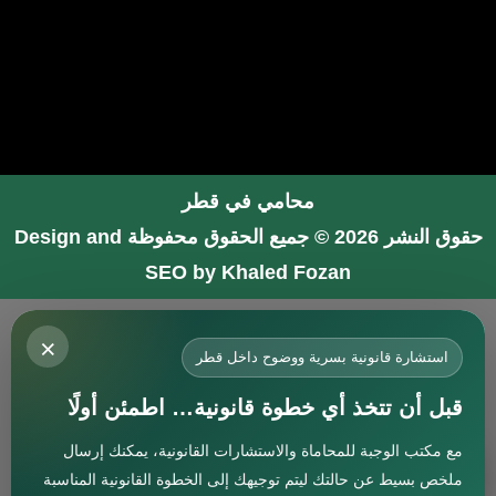
محامي في قطر
حقوق النشر 2026 © جميع الحقوق محفوظة
Design and
SEO by Khaled Fozan
محامي في جدة
×
محامي في الرياض شاطر
استشارة قانونية بسرية ووضوح داخل قطر
محامي في المدينة المنورة
قبل أن تتخذ أي خطوة قانونية… اطمئن أولًا
المحامي صنيتان السبيعي
مع مكتب الوجبة للمحاماة والاستشارات القانونية، يمكنك إرسال
افضل محامي في جدة
استشارة
ملخص بسيط عن حالتك ليتم توجيهك إلى الخطوة القانونية المناسبة
محامي جنائي في البحرين