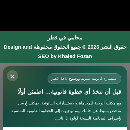
محامي في قطر
حقوق النشر 2026 © جميع الحقوق محفوظة
Design and
SEO by Khaled Fozan
محامي في جدة
×
محامي في الرياض شاطر
استشارة قانونية بسرية ووضوح داخل قطر
محامي في المدينة المنورة
قبل أن تتخذ أي خطوة قانونية… اطمئن أولًا
المحامي صنيتان السبيعي
مع مكتب الوجبة للمحاماة والاستشارات القانونية، يمكنك إرسال
افضل محامي في جدة
استشارة
ملخص بسيط عن حالتك ليتم توجيهك إلى الخطوة القانونية المناسبة
محامي جنائي في البحرين
بإشراف المحامية الشيخة لولوة آل ثاني.
افضل محامي في دبي