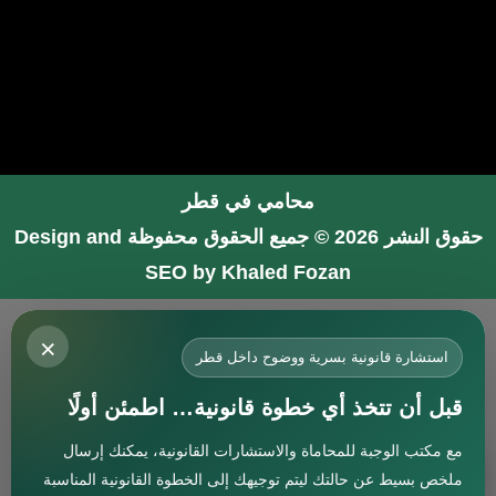
محامي في قطر
حقوق النشر 2026 © جميع الحقوق محفوظة
Design and
SEO by Khaled Fozan
محامي في جدة
×
محامي في الرياض شاطر
استشارة قانونية بسرية ووضوح داخل قطر
محامي في المدينة المنورة
قبل أن تتخذ أي خطوة قانونية… اطمئن أولًا
المحامي صنيتان السبيعي
مع مكتب الوجبة للمحاماة والاستشارات القانونية، يمكنك إرسال
افضل محامي في جدة
استشارة
ملخص بسيط عن حالتك ليتم توجيهك إلى الخطوة القانونية المناسبة
محامي جنائي في البحرين