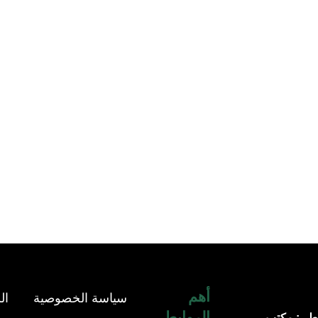
أهم
سياسة الخصوصية
ال
الروابط
طر : مكتب