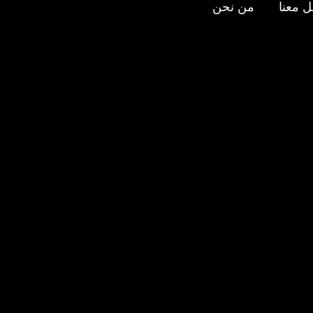
 معنا
من نحن
عنا
ى
ستجرام