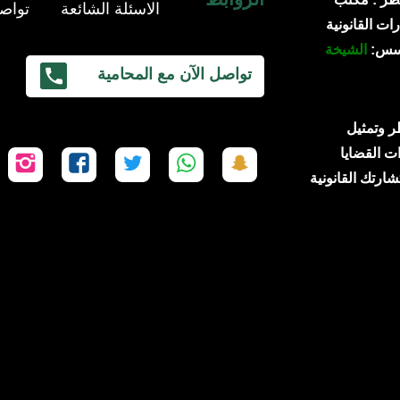
الاسئلة الشائعة
تواصل
ات القانونية
ؤسس:
الشيخة
تواصل الآن مع المحامية
 قطر وتمثيل
ت القضايا
تابعنا
تابعنا
تابعنا
تابعنا
تاب
شارتك القانونية
على
على
على
على
عل
سناب
واتساب
تويتر
فيسبوك
إن
شات