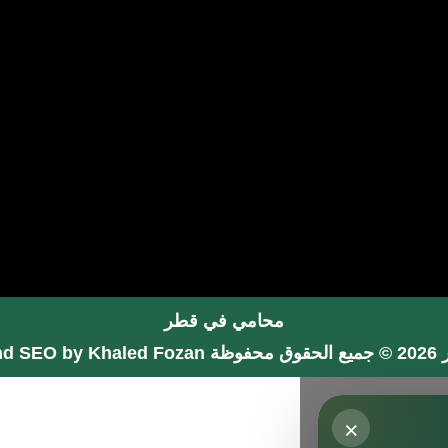
محامي في قطر
فوظة
nd SEO by Khaled Fozan
×