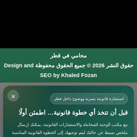
محامي في قطر
حقوق النشر 2026 © جميع الحقوق محفوظة
Design and
SEO by Khaled Fozan
محامي في جدة
×
محامي في الرياض شاطر
استشارة قانونية بسرية ووضوح داخل قطر
محامي في المدينة المنورة
قبل أن تتخذ أي خطوة قانونية… اطمئن أولًا
المحامي صنيتان السبيعي
مع مكتب الوجبة للمحاماة والاستشارات القانونية، يمكنك إرسال
افضل محامي في جدة
استشارة
ملخص بسيط عن حالتك ليتم توجيهك إلى الخطوة القانونية المناسبة
محامي جنائي في البحرين