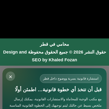
محامي في قطر
حقوق النشر 2026 © جميع الحقوق محفوظة
Design and
SEO by Khaled Fozan
محامي في جدة
×
محامي في الرياض شاطر
استشارة قانونية بسرية ووضوح داخل قطر
محامي في المدينة المنورة
قبل أن تتخذ أي خطوة قانونية… اطمئن أولًا
المحامي صنيتان السبيعي
مع مكتب الوجبة للمحاماة والاستشارات القانونية، يمكنك إرسال
افضل محامي في جدة
استشارة
ملخص بسيط عن حالتك ليتم توجيهك إلى الخطوة القانونية المناسبة
محامي جنائي في البحرين