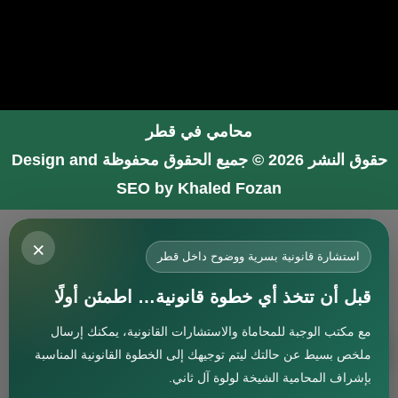
محامي في قطر
حقوق النشر 2026 © جميع الحقوق محفوظة
Design and
SEO by Khaled Fozan
محامي في جدة
×
محامي في الرياض شاطر
استشارة قانونية بسرية ووضوح داخل قطر
محامي في المدينة المنورة
قبل أن تتخذ أي خطوة قانونية… اطمئن أولًا
المحامي صنيتان السبيعي
مع مكتب الوجبة للمحاماة والاستشارات القانونية، يمكنك إرسال
افضل محامي في جدة
استشارة
ملخص بسيط عن حالتك ليتم توجيهك إلى الخطوة القانونية المناسبة
محامي جنائي في البحرين
بإشراف المحامية الشيخة لولوة آل ثاني.
افضل محامي في دبي