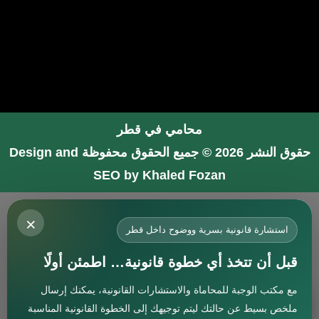
محامي في قطر
حقوق النشر 2026 © جميع الحقوق محفوظة
Design and
SEO by Khaled Fozan
محامي في جدة
×
محامي في الرياض شاطر
استشارة قانونية بسرية ووضوح داخل قطر
محامي في المدينة المنورة
قبل أن تتخذ أي خطوة قانونية… اطمئن أولًا
المحامي صنيتان السبيعي
مع مكتب الوجبة للمحاماة والاستشارات القانونية، يمكنك إرسال
افضل محامي في جدة
استشارة
ملخص بسيط عن حالتك ليتم توجيهك إلى الخطوة القانونية المناسبة
محامي جنائي في البحرين