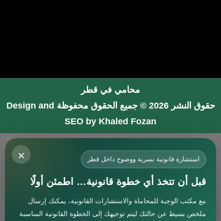
محامي في قطر
حقوق النشر 2026 © جميع الحقوق محفوظة
Design and
SEO by Khaled Fozan
محامي في جدة
×
محامي في الرياض شاطر
استشارة قانونية بسرية ووضوح داخل قطر
محامي في المدينة المنورة
قبل أن تتخذ أي خطوة قانونية… اطمئن أولًا
المحامي صنيتان السبيعي
مع مكتب الوجبة للمحاماة والاستشارات القانونية، يمكنك إرسال
افضل محامي في جدة
استشارة
ملخص بسيط عن حالتك ليتم توجيهك إلى الخطوة القانونية المناسبة
محامي جنائي في البحرين