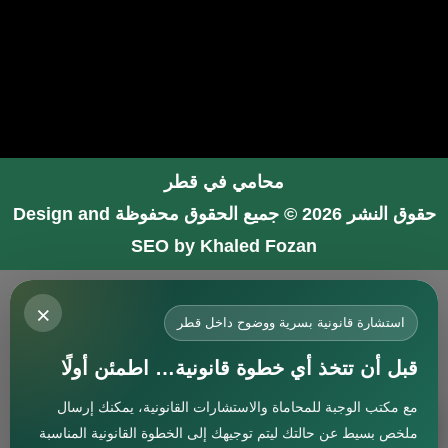
محامي في قطر
حقوق النشر 2026 © جميع الحقوق محفوظة
Design and
SEO by Khaled Fozan
محامي في جدة
×
محامي في الرياض شاطر
استشارة قانونية بسرية ووضوح داخل قطر
محامي في المدينة المنورة
قبل أن تتخذ أي خطوة قانونية… اطمئن أولًا
المحامي صنيتان السبيعي
مع مكتب الوجبة للمحاماة والاستشارات القانونية، يمكنك إرسال
افضل محامي في جدة
استشارة
ملخص بسيط عن حالتك ليتم توجيهك إلى الخطوة القانونية المناسبة
محامي جنائي في البحرين