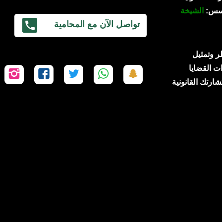
ؤسس:
الشيخة
تواصل الآن مع المحامية
 قطر وتمثيل
ت القضايا
تابعنا
تابعنا
تابعنا
تابعنا
تاب
شارتك القانونية
على
على
على
على
عل
سناب
واتساب
تويتر
فيسبوك
إن
شات