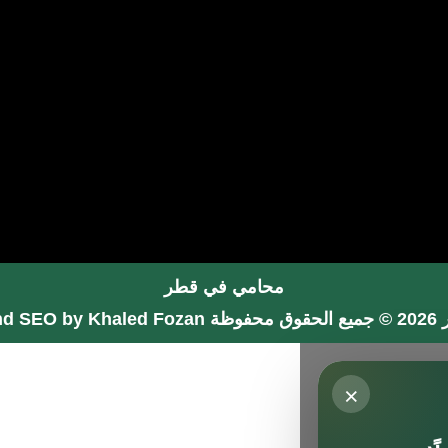
محامي في قطر
فوظة
nd SEO by Khaled Fozan
×