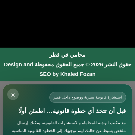
محامي في قطر
حقوق النشر 2026 © جميع الحقوق محفوظة
Design and
SEO by Khaled Fozan
محامي في جدة
×
محامي في الرياض شاطر
استشارة قانونية بسرية ووضوح داخل قطر
محامي في المدينة المنورة
قبل أن تتخذ أي خطوة قانونية… اطمئن أولًا
المحامي صنيتان السبيعي
مع مكتب الوجبة للمحاماة والاستشارات القانونية، يمكنك إرسال
افضل محامي في جدة
استشارة
ملخص بسيط عن حالتك ليتم توجيهك إلى الخطوة القانونية المناسبة
محامي جنائي في البحرين