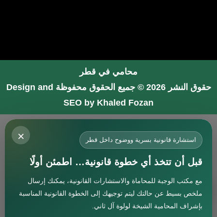
محامي في قطر
حقوق النشر 2026 © جميع الحقوق محفوظة
Design and
SEO by Khaled Fozan
محامي في جدة
×
محامي في الرياض شاطر
استشارة قانونية بسرية ووضوح داخل قطر
محامي في المدينة المنورة
قبل أن تتخذ أي خطوة قانونية… اطمئن أولًا
المحامي صنيتان السبيعي
مع مكتب الوجبة للمحاماة والاستشارات القانونية، يمكنك إرسال
افضل محامي في جدة
استشارة
ملخص بسيط عن حالتك ليتم توجيهك إلى الخطوة القانونية المناسبة
محامي جنائي في البحرين
بإشراف المحامية الشيخة لولوة آل ثاني.
افضل محامي في دبي