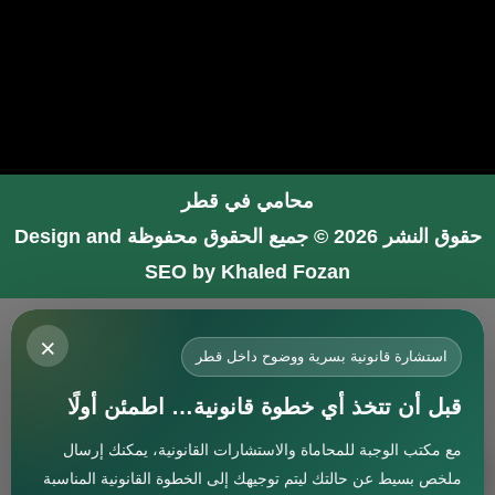
محامي في قطر
حقوق النشر 2026 © جميع الحقوق محفوظة
Design and
SEO by Khaled Fozan
محامي في جدة
×
محامي في الرياض شاطر
استشارة قانونية بسرية ووضوح داخل قطر
محامي في المدينة المنورة
قبل أن تتخذ أي خطوة قانونية… اطمئن أولًا
المحامي صنيتان السبيعي
مع مكتب الوجبة للمحاماة والاستشارات القانونية، يمكنك إرسال
افضل محامي في جدة
استشارة
ملخص بسيط عن حالتك ليتم توجيهك إلى الخطوة القانونية المناسبة
محامي جنائي في البحرين