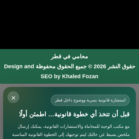
محامي في قطر
حقوق النشر 2026 © جميع الحقوق محفوظة
Design and
SEO by Khaled Fozan
محامي في جدة
×
محامي في الرياض شاطر
استشارة قانونية بسرية ووضوح داخل قطر
محامي في المدينة المنورة
قبل أن تتخذ أي خطوة قانونية… اطمئن أولًا
المحامي صنيتان السبيعي
مع مكتب الوجبة للمحاماة والاستشارات القانونية، يمكنك إرسال
افضل محامي في جدة
استشارة
ملخص بسيط عن حالتك ليتم توجيهك إلى الخطوة القانونية المناسبة
محامي جنائي في البحرين