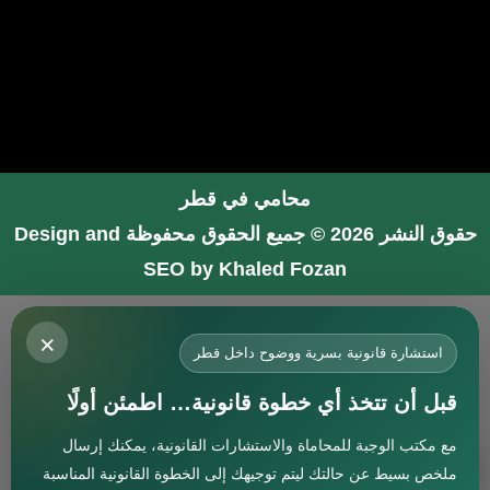
محامي في قطر
حقوق النشر 2026 © جميع الحقوق محفوظة
Design and
SEO by Khaled Fozan
محامي في جدة
×
محامي في الرياض شاطر
استشارة قانونية بسرية ووضوح داخل قطر
محامي في المدينة المنورة
قبل أن تتخذ أي خطوة قانونية… اطمئن أولًا
المحامي صنيتان السبيعي
مع مكتب الوجبة للمحاماة والاستشارات القانونية، يمكنك إرسال
افضل محامي في جدة
استشارة
ملخص بسيط عن حالتك ليتم توجيهك إلى الخطوة القانونية المناسبة
محامي جنائي في البحرين