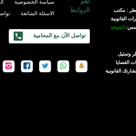
أهم
سياسة الخصوصية
ال
الروابط
طر : مكتب
الاسئلة الشائعة
تواصل
ات القانونية
ؤسس:
الشيخة
تواصل الآن مع المحامية
 قطر وتمثيل
ت القضايا
تابعنا
تابعنا
تابعنا
تابعنا
تاب
شارتك القانونية
على
على
على
على
عل
سناب
واتساب
تويتر
فيسبوك
إن
شات