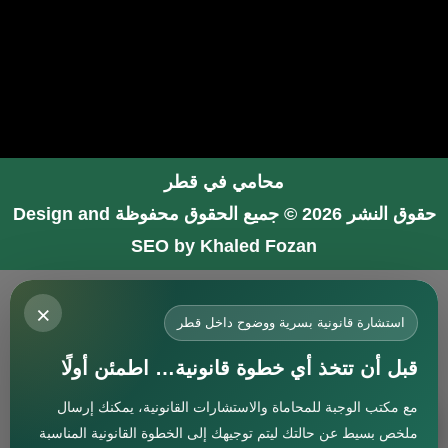
محامي في قطر
حقوق النشر 2026 © جميع الحقوق محفوظة
Design and
SEO by Khaled Fozan
محامي في جدة
×
محامي في الرياض شاطر
استشارة قانونية بسرية ووضوح داخل قطر
محامي في المدينة المنورة
قبل أن تتخذ أي خطوة قانونية… اطمئن أولًا
المحامي صنيتان السبيعي
مع مكتب الوجبة للمحاماة والاستشارات القانونية، يمكنك إرسال
افضل محامي في جدة
استشارة
ملخص بسيط عن حالتك ليتم توجيهك إلى الخطوة القانونية المناسبة
محامي جنائي في البحرين