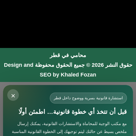
محامي في قطر
حقوق النشر 2026 © جميع الحقوق محفوظة
Design and
SEO by Khaled Fozan
محامي في جدة
×
محامي في الرياض شاطر
استشارة قانونية بسرية ووضوح داخل قطر
محامي في المدينة المنورة
قبل أن تتخذ أي خطوة قانونية… اطمئن أولًا
المحامي صنيتان السبيعي
مع مكتب الوجبة للمحاماة والاستشارات القانونية، يمكنك إرسال
افضل محامي في جدة
استشارة
ملخص بسيط عن حالتك ليتم توجيهك إلى الخطوة القانونية المناسبة
محامي جنائي في البحرين