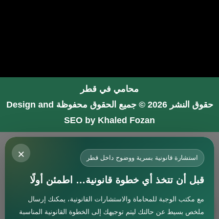
محامي في قطر
حقوق النشر 2026 © جميع الحقوق محفوظة
Design and
SEO by Khaled Fozan
محامي في جدة
×
محامي في الرياض شاطر
استشارة قانونية بسرية ووضوح داخل قطر
محامي في المدينة المنورة
قبل أن تتخذ أي خطوة قانونية… اطمئن أولًا
المحامي صنيتان السبيعي
مع مكتب الوجبة للمحاماة والاستشارات القانونية، يمكنك إرسال
افضل محامي في جدة
استشارة
ملخص بسيط عن حالتك ليتم توجيهك إلى الخطوة القانونية المناسبة
محامي جنائي في البحرين