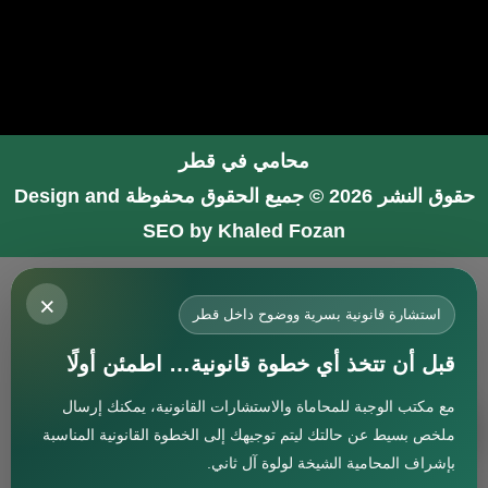
محامي في قطر
حقوق النشر 2026 © جميع الحقوق محفوظة
Design and
SEO by Khaled Fozan
محامي في جدة
×
محامي في الرياض شاطر
استشارة قانونية بسرية ووضوح داخل قطر
محامي في المدينة المنورة
قبل أن تتخذ أي خطوة قانونية… اطمئن أولًا
المحامي صنيتان السبيعي
مع مكتب الوجبة للمحاماة والاستشارات القانونية، يمكنك إرسال
افضل محامي في جدة
استشارة
ملخص بسيط عن حالتك ليتم توجيهك إلى الخطوة القانونية المناسبة
محامي جنائي في البحرين
بإشراف المحامية الشيخة لولوة آل ثاني.
افضل محامي في دبي