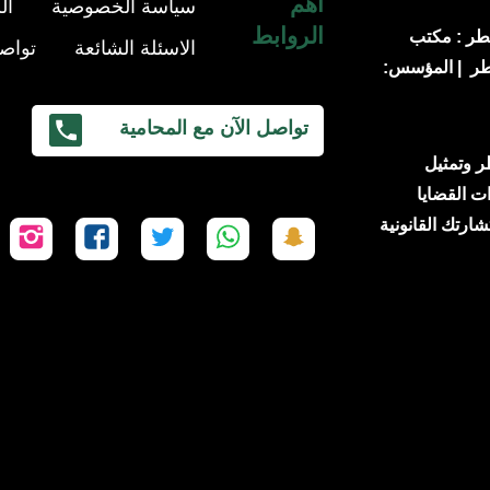
أهم
سياسة الخصوصية
ال
الروابط
طر : مكتب
الاسئلة الشائعة
تواصل
قطر | المؤسس:
تواصل الآن مع المحامية
 قطر وتمثيل
ت القضايا
شارتك القانونية
تابعنا
تابعنا
تابعنا
تابعنا
تاب
على
على
على
على
عل
سناب
واتساب
تويتر
فيسبوك
إن
شات