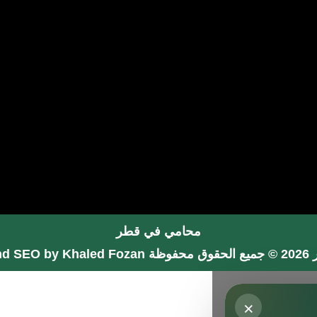
محامي في قطر
فوظة
nd SEO by Khaled Fozan
×