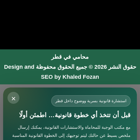
محامي في قطر
حقوق النشر 2026 © جميع الحقوق محفوظة
Design and
SEO by Khaled Fozan
محامي في جدة
×
محامي في الرياض شاطر
استشارة قانونية بسرية ووضوح داخل قطر
محامي في المدينة المنورة
قبل أن تتخذ أي خطوة قانونية… اطمئن أولًا
المحامي صنيتان السبيعي
مع مكتب الوجبة للمحاماة والاستشارات القانونية، يمكنك إرسال
افضل محامي في جدة
استشارة
ملخص بسيط عن حالتك ليتم توجيهك إلى الخطوة القانونية المناسبة
محامي جنائي في البحرين