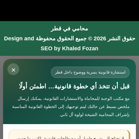
محامي في قطر
حقوق النشر 2026 © جميع الحقوق محفوظة
Design and
SEO by Khaled Fozan
محامي في جدة
×
محامي في الرياض شاطر
استشارة قانونية بسرية ووضوح داخل قطر
محامي في المدينة المنورة
قبل أن تتخذ أي خطوة قانونية… اطمئن أولًا
المحامي صنيتان السبيعي
مع مكتب الوجبة للمحاماة والاستشارات القانونية، يمكنك إرسال
افضل محامي في جدة
استشارة
ملخص بسيط عن حالتك ليتم توجيهك إلى الخطوة القانونية المناسبة
محامي جنائي في البحرين
بإشراف المحامية الشيخة لولوة آل ثاني.
افضل محامي في دبي
افضل محامي في الاردن
إتصل بنا
لا تحتاج إلى شرح طويل أو مصطلحات قانونية. اكتب ما حدث