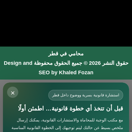
محامي في قطر
حقوق النشر 2026 © جميع الحقوق محفوظة
Design and
SEO by Khaled Fozan
محامي في جدة
×
محامي في الرياض شاطر
استشارة قانونية بسرية ووضوح داخل قطر
محامي في المدينة المنورة
قبل أن تتخذ أي خطوة قانونية… اطمئن أولًا
المحامي صنيتان السبيعي
مع مكتب الوجبة للمحاماة والاستشارات القانونية، يمكنك إرسال
افضل محامي في جدة
استشارة
ملخص بسيط عن حالتك ليتم توجيهك إلى الخطوة القانونية المناسبة
محامي جنائي في البحرين